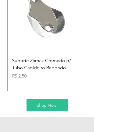
Suporte Zamak Cromado p/
Suporte Tubo Cabide
Tubo Cabideiro Redondo
Redondo 25mm c/ Tra
parafusos
Preço
R$ 2,50
Preço
R$ 4,90
Shop Now