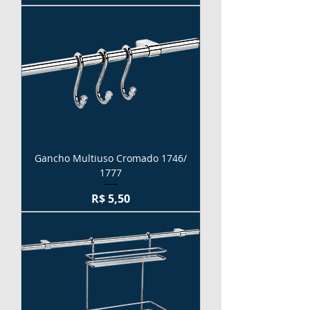
Gancho Multiuso Cromado 1746/
1777
Preço
R$ 5,50