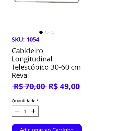
SKU: 1054
Cabideiro
Longitudinal
Telescópico 30-60 cm
Reval
Preço
Preço
 R$ 70,00 
R$ 49,00
normal
promocional
Quantidade
*
Adicionar ao Carrinho