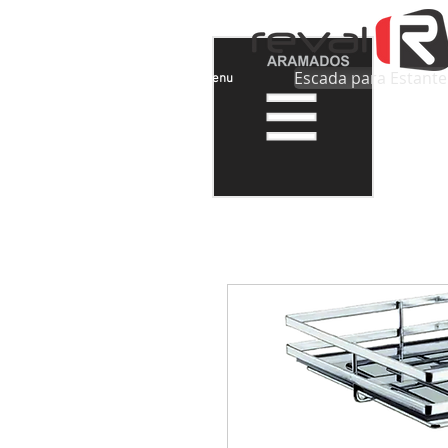
Escada para Estante
Menu