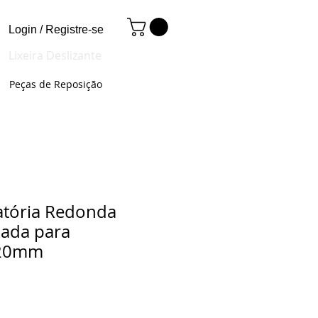
Login / Registre-se
Lixeira Deslizante
Peças de Reposição
ratória Redonda
ada para
320mm
Preço