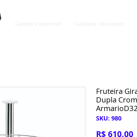
Cabideiro Extensível
Cabideiro Telescópico
Fruteira Gi
Dupla Crom
ArmarioD
SKU: 980
R$ 610,00