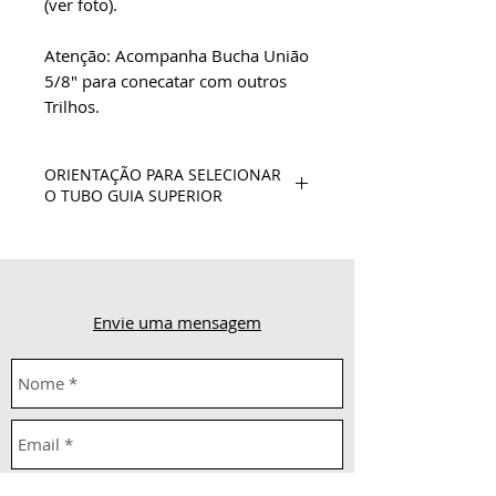
(ver foto).
Atenção: Acompanha Bucha União
5/8" para conecatar com outros
Trilhos.
ORIENTAÇÃO PARA SELECIONAR
O TUBO GUIA SUPERIOR
Selecione a quantidade de Tubos
Guia para compor a distância do
deslocamento horizontal desejada.
Havendo necessidade de
Envie uma mensagem
customização, fabricamos Tubos
sob medida. Consulte-nos pelo
Chat.
Confira o
Valor
calculado;
Clique no Botão
Colocar no
Carrinho.
ATENÇÃO: PRODUTO FEITO SOB
ENCOMENDA. SOLICITE PRAZO DE